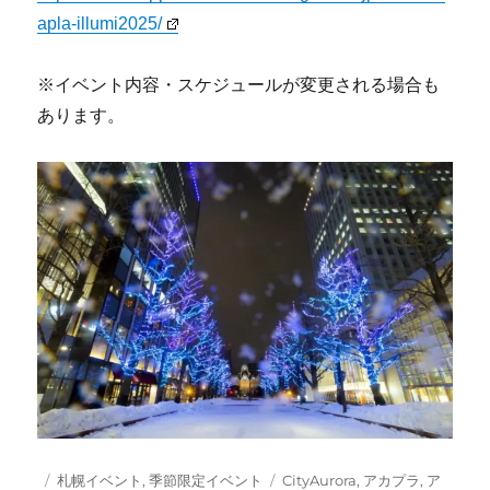
apla-illumi2025/
※イベント内容・スケジュールが変更される場合も
あります。
投
カ
タ
札幌イベント
,
季節限定イベント
CityAurora
,
アカプラ
,
ア