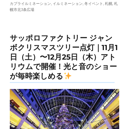
稿
テ
グ
カプライルミネーション
,
イルミネーション
,
冬イベント
,
札幌
,
札
日:
ゴ
幌市北3条広場
リ
ー
サッポロファクトリー ジャン
ボクリスマスツリー点灯｜11月1
日（土）〜12月25日（木）アト
リウムで開催！光と音のショー
が毎時楽しめる