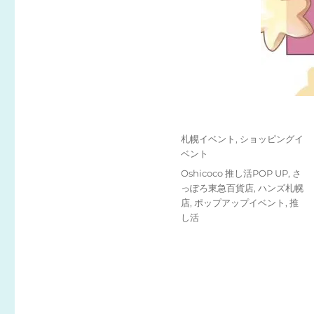
投
カ
札幌イベント
,
ショッピングイ
稿
テ
ベント
日:
ゴ
タ
Oshicoco 推し活POP UP
,
さ
リ
グ
っぽろ東急百貨店
,
ハンズ札幌
ー
店
,
ポップアップイベント
,
推
し活