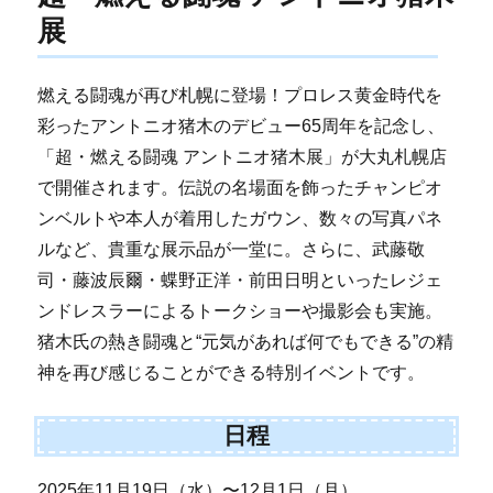
展
燃える闘魂が再び札幌に登場！プロレス黄金時代を
彩ったアントニオ猪木のデビュー65周年を記念し、
「超・燃える闘魂 アントニオ猪木展」が大丸札幌店
で開催されます。伝説の名場面を飾ったチャンピオ
ンベルトや本人が着用したガウン、数々の写真パネ
ルなど、貴重な展示品が一堂に。さらに、武藤敬
司・藤波辰爾・蝶野正洋・前田日明といったレジェ
ンドレスラーによるトークショーや撮影会も実施。
猪木氏の熱き闘魂と“元気があれば何でもできる”の精
神を再び感じることができる特別イベントです。
日程
2025年11月19日（水）〜12月1日（月）