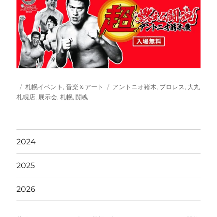
投
カ
タ
札幌イベント
,
音楽＆アート
アントニオ猪木
,
プロレス
,
大丸
稿
テ
グ
札幌店
,
展示会
,
札幌
,
闘魂
日:
ゴ
リ
ー
2024
2025
2026