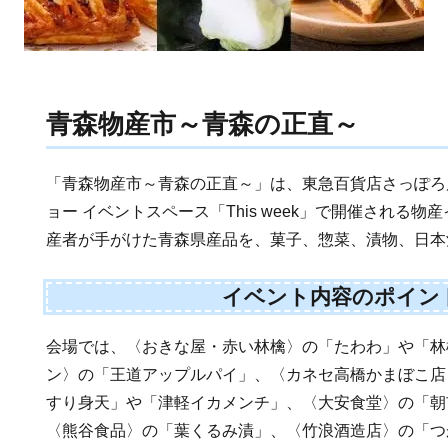
青森物産市～青森の正直～
「青森物産市～青森の正直～」は、東急百貨店さっぽろ店
ョー イベントスペース「This week」で開催される
産者が手がけた青森県産品を、菓子、惣菜、漬物、日本
イベント内容のポイン
会場では、〈おきな屋・赤い林檎〉の「たわわ」や「林
ン〉の「王道アップルパイ」、〈カネセ高橋かまぼこ店
すり身天」や「津軽イカメンチ」、〈大安食堂〉の「朝
〈熊谷食品〉の「葉くるみ漬」、〈竹浪酒造店〉の「つが