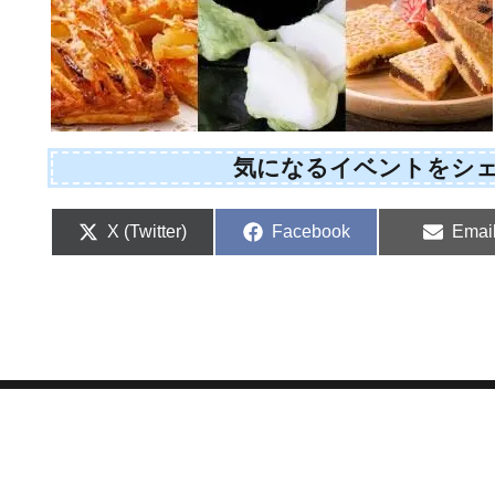
気になるイベントをシ
Share
Share
Shar
X (Twitter)
Facebook
Emai
on
on
on