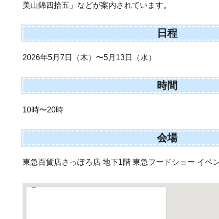
美山錦四拾五」などが案内されています。
日程
2026年5月7日（木）〜5月13日（水）
時間
10時〜20時
会場
東急百貨店さっぽろ店 地下1階 東急フードショー イベント