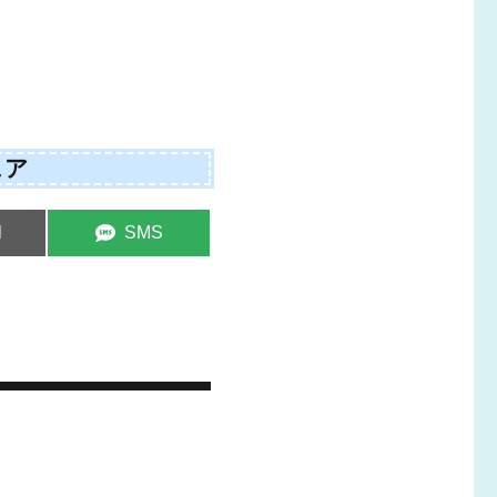
ェア
e
Share
l
SMS
on