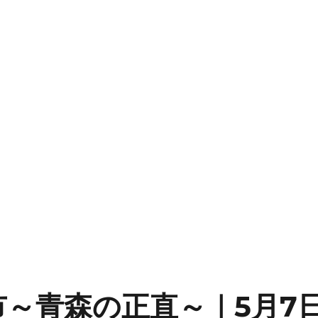
市～青森の正直～｜5月7