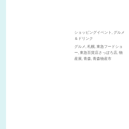
投
カ
ショッピングイベント
,
グルメ
稿
テ
＆ドリンク
日:
ゴ
タ
グルメ
,
札幌
,
東急フードショ
リ
グ
ー
,
東急百貨店さっぽろ店
,
物
ー
産展
,
青森
,
青森物産市