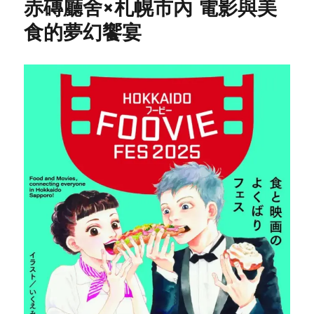
赤磚廳舍×札幌市內 電影與美
食的夢幻饗宴