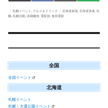
on
on
on
on
(
a
m
M
T
c
a
S
w
e
i
投
カ
タ
札幌イベント
,
グルメ＆ドリンク
北海道旅遊
,
北海道美食
,
札
i
b
l
稿
テ
グ
幌
,
札幌活動
,
赤磚廳舍
,
電影節
,
食與電影
t
o
日:
ゴ
t
o
e
k
リ
r
ー
)
投
稿
ナ
ビ
全国
ゲ
全国イベント
ー
シ
北海道
ョ
札幌イベント
ン
札幌｜大通公園イベント