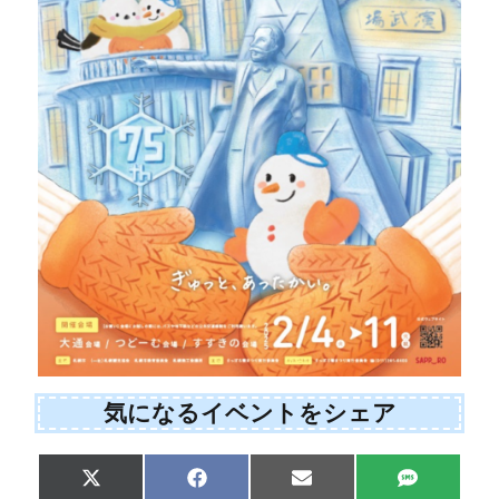
気になるイベントをシェア
Share
Share
Share
Share
X
F
E
S