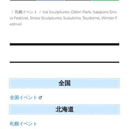
on
on
on
on
(
a
m
M
T
c
a
S
w
e
i
投
カ
タ
札幌イベント
Ice Sculptures
,
Odori Park
,
Sapporo Sno
i
b
l
稿
テ
グ
w Festival
,
Snow Sculptures
,
Susukino
,
Tsudome
,
Winter F
t
o
日:
ゴ
estival
t
o
e
k
リ
r
ー
)
投
稿
ナ
ビ
全国
ゲ
全国イベント
ー
シ
北海道
ョ
札幌イベント