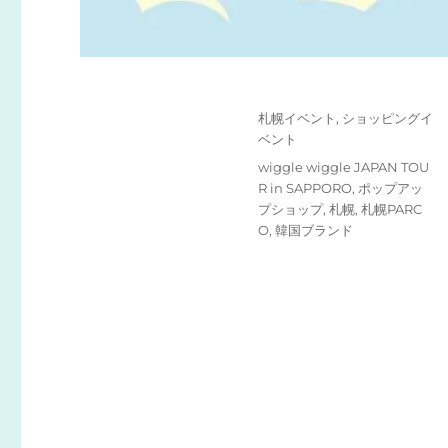
投
カ
札幌イベント
,
ショッピングイ
稿
テ
ベント
日:
ゴ
タ
wiggle wiggle JAPAN TOU
リ
グ
R in SAPPORO
,
ポップアッ
ー
プショップ
,
札幌
,
札幌PARC
O
,
韓国ブランド